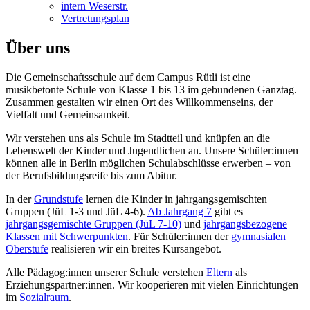
intern Weserstr.
Vertretungsplan
Über uns
Die Gemeinschaftsschule auf dem Campus Rütli ist eine
musikbetonte Schule von Klasse 1 bis 13 im gebundenen Ganztag.
Zusammen
gestalten wir einen Ort des Willkommenseins, der
Vielfalt und Gemeinsamkeit.
Wir verstehen uns als Schule im Stadtteil und knüpfen an die
Lebenswelt der Kinder und Jugendlichen an. Unsere Schüler:innen
können alle in Berlin möglichen Schulabschlüsse erwerben – von
der Berufsbildungsreife bis zum Abitur.
In der
Grundstufe
lernen die Kinder in jahrgangsgemischten
Gruppen (JüL 1-3 und JüL 4-6).
Ab Jahrgang 7
gibt es
jahrgangsgemischte Gruppen (JüL 7-10)
und
jahrgangsbezogene
Klassen mit Schwerpunkten
. Für Schüler:innen der
gymnasialen
Oberstufe
realisieren wir ein breites Kursangebot.
Alle Pädagog:innen unserer Schule verstehen
Eltern
als
Erziehungspartner:innen. Wir kooperieren mit vielen Einrichtungen
im
Sozialraum
.