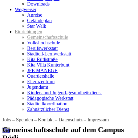
Downloads
Wegweiser
Anreise
Geländeplan
Star Walk
Einrichtungen
Gemeinschaftsschule
Volkshochschule
Berufswerkstatt
Stadtteil-Lernwerkstatt
Kita Rütlistraße
Kita Villa Kunterbunt
JFE MANEGE
Quartiershalle
Elternzentrum
Jugendamt
Kinder- und Jugend-gesundheitsdienst
Pädagogische Werkstatt
Stadtteilkoordination
Zahnärztlicher Dienst
Jobs
–
Spenden
–
Kontakt
–
Datenschutz
–
Impressum
Gemeinschaftsschule auf dem Campus
Top
Rütli