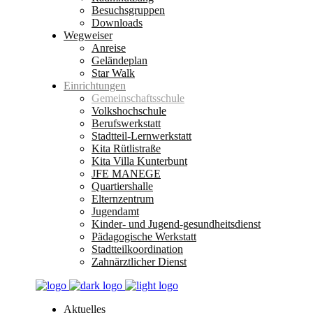
Besuchsgruppen
Downloads
Wegweiser
Anreise
Geländeplan
Star Walk
Einrichtungen
Gemeinschaftsschule
Volkshochschule
Berufswerkstatt
Stadtteil-Lernwerkstatt
Kita Rütlistraße
Kita Villa Kunterbunt
JFE MANEGE
Quartiershalle
Elternzentrum
Jugendamt
Kinder- und Jugend-gesundheitsdienst
Pädagogische Werkstatt
Stadtteilkoordination
Zahnärztlicher Dienst
Aktuelles