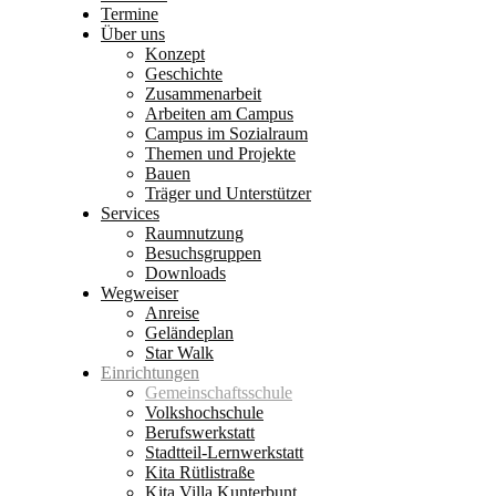
Termine
Über uns
Konzept
Geschichte
Zusammenarbeit
Arbeiten am Campus
Campus im Sozialraum
Themen und Projekte
Bauen
Träger und Unterstützer
Services
Raumnutzung
Besuchsgruppen
Downloads
Wegweiser
Anreise
Geländeplan
Star Walk
Einrichtungen
Gemeinschaftsschule
Volkshochschule
Berufswerkstatt
Stadtteil-Lernwerkstatt
Kita Rütlistraße
Kita Villa Kunterbunt