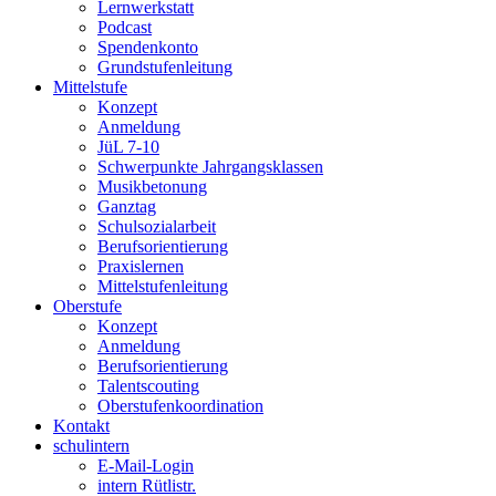
Lernwerkstatt
Podcast
Spendenkonto
Grundstufenleitung
Mittelstufe
Konzept
Anmeldung
JüL 7-10
Schwerpunkte Jahrgangsklassen
Musikbetonung
Ganztag
Schulsozialarbeit
Berufsorientierung
Praxislernen
Mittelstufenleitung
Oberstufe
Konzept
Anmeldung
Berufsorientierung
Talentscouting
Oberstufenkoordination
Kontakt
schulintern
E-Mail-Login
intern Rütlistr.