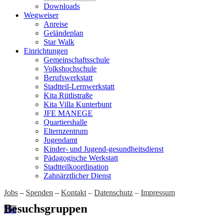
Downloads
Wegweiser
Anreise
Geländeplan
Star Walk
Einrichtungen
Gemeinschaftsschule
Volkshochschule
Berufswerkstatt
Stadtteil-Lernwerkstatt
Kita Rütlistraße
Kita Villa Kunterbunt
JFE MANEGE
Quartiershalle
Elternzentrum
Jugendamt
Kinder- und Jugend-gesundheitsdienst
Pädagogische Werkstatt
Stadtteilkoordination
Zahnärztlicher Dienst
Jobs
–
Spenden
–
Kontakt
–
Datenschutz
–
Impressum
Besuchsgruppen
Top