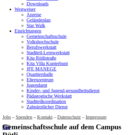
Downloads
Wegweiser
Anreise
Geländeplan
Star Walk
Einrichtungen
Gemeinschaftsschule
Volkshochschule
Berufswerkstatt
Stadtteil-Lernwerkstatt
Kita Rütlistraße
Kita Villa Kunterbunt
JFE MANEGE
Quartiershalle
Elternzentrum
Jugendamt
Kinder- und Jugend-gesundheitsdienst
Pädagogische Werkstatt
Stadtteilkoordination
Zahnärztlicher Dienst
Jobs
–
Spenden
–
Kontakt
–
Datenschutz
–
Impressum
Gemeinschaftsschule auf dem Campus
Top
Rütli