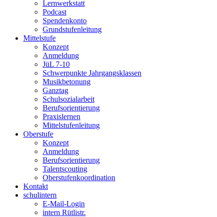
Lernwerkstatt
Podcast
Spendenkonto
Grundstufenleitung
Mittelstufe
Konzept
Anmeldung
JüL 7-10
Schwerpunkte Jahrgangsklassen
Musikbetonung
Ganztag
Schulsozialarbeit
Berufsorientierung
Praxislernen
Mittelstufenleitung
Oberstufe
Konzept
Anmeldung
Berufsorientierung
Talentscouting
Oberstufenkoordination
Kontakt
schulintern
E-Mail-Login
intern Rütlistr.