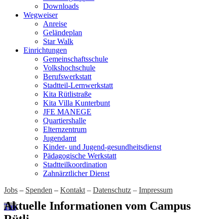
Downloads
Wegweiser
Anreise
Geländeplan
Star Walk
Einrichtungen
Gemeinschaftsschule
Volkshochschule
Berufswerkstatt
Stadtteil-Lernwerkstatt
Kita Rütlistraße
Kita Villa Kunterbunt
JFE MANEGE
Quartiershalle
Elternzentrum
Jugendamt
Kinder- und Jugend-gesundheitsdienst
Pädagogische Werkstatt
Stadtteilkoordination
Zahnärztlicher Dienst
Jobs
–
Spenden
–
Kontakt
–
Datenschutz
–
Impressum
Aktuelle Informationen vom Campus
Top
Rütli