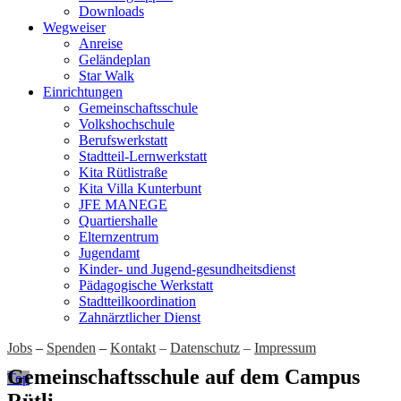
Downloads
Wegweiser
Anreise
Geländeplan
Star Walk
Einrichtungen
Gemeinschaftsschule
Volkshochschule
Berufswerkstatt
Stadtteil-Lernwerkstatt
Kita Rütlistraße
Kita Villa Kunterbunt
JFE MANEGE
Quartiershalle
Elternzentrum
Jugendamt
Kinder- und Jugend-gesundheitsdienst
Pädagogische Werkstatt
Stadtteilkoordination
Zahnärztlicher Dienst
Jobs
–
Spenden
–
Kontakt
–
Datenschutz
–
Impressum
Gemeinschaftsschule auf dem Campus
Top
Rütli