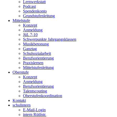
Lernwerkstatt
Podcast
Spendenkonto
Grundstufenleitung
Mittelstufe
Konzept
Anmeldung
JüL 7-10
Schwerpunkte Jahrgangsklassen
Musikbetonung
Ganztag
Schulsozialarbeit
Berufsorientierung
Praxislernen
Mittelstufenleitung
Oberstufe
Konzept
Anmeldung
Berufsorientierung
Talentscouting
Oberstufenkoordination
Kontakt
schulintern
E-Mail-Login
intern Rütlistr.