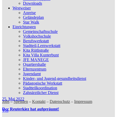
Downloads
Wegweiser
Anreise
Geländeplan
Star Walk
Einrichtungen
Gemeinschaftsschule
Volkshochschule
Berufswerkstatt
Stadtteil-Lernwerkstatt
Kita Rütlistraße
Kita Villa Kunterbunt
JFE MANEGE
Quartiershalle
Elternzentrum
Jugendamt
Kinder- und Jugend-gesundheitsdienst
Pädagogische Werkstatt
Stadtteilkoordination
Zahnärztlicher Dienst
25. Mai 2022
Jobs
–
Spenden
–
Kontakt
–
Datenschutz
–
Impressum
Der Reuterkiez hat aufgeräumt!
Top