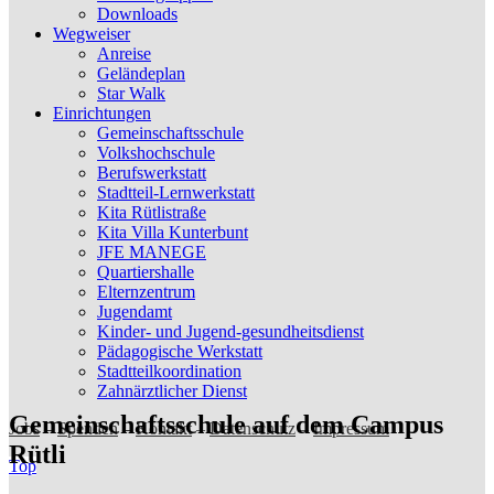
Downloads
Wegweiser
Anreise
Geländeplan
Star Walk
Einrichtungen
Gemeinschaftsschule
Volkshochschule
Berufswerkstatt
Stadtteil-Lernwerkstatt
Kita Rütlistraße
Kita Villa Kunterbunt
JFE MANEGE
Quartiershalle
Elternzentrum
Jugendamt
Kinder- und Jugend-gesundheitsdienst
Pädagogische Werkstatt
Stadtteilkoordination
Zahnärztlicher Dienst
Gemeinschaftsschule auf dem Campus
Jobs
–
Spenden
–
Kontakt
–
Datenschutz
–
Impressum
Rütli
Top