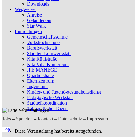
Downloads
Wegweiser
Anreise
Geländeplan
Star Walk
Einrichtungen
Gemeinschaftsschule
Volkshochschule
Berufswerkstatt
Stadtteil-Lernwerkstatt
Kita Rütlistraße
Kita Villa Kunterbunt
JFE MANEGE
Quartiershalle
Elternzentrum
Jugendamt
Kinder- und Jugend-gesundheitsdienst
Pädagogische Werkstatt
Stadtteilkoordination
Zahnärztlicher Dienst
Jobs
–
Spenden
–
Kontakt
–
Datenschutz
–
Impressum
Top
Diese Veranstaltung hat bereits stattgefunden.