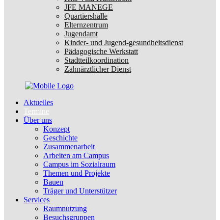
JFE MANEGE
Quartiershalle
Elternzentrum
Jugendamt
Kinder- und Jugend-gesundheitsdienst
Pädagogische Werkstatt
Stadtteilkoordination
Zahnärztlicher Dienst
Aktuelles
Termine
Über uns
Konzept
Geschichte
Zusammenarbeit
Arbeiten am Campus
Campus im Sozialraum
Themen und Projekte
Bauen
Träger und Unterstützer
Services
Raumnutzung
Besuchsgruppen