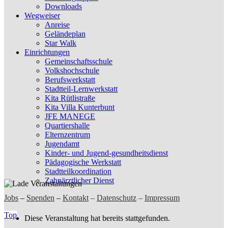
Downloads
Wegweiser
Anreise
Geländeplan
Star Walk
Einrichtungen
Gemeinschaftsschule
Volkshochschule
Berufswerkstatt
Stadtteil-Lernwerkstatt
Kita Rütlistraße
Kita Villa Kunterbunt
JFE MANEGE
Quartiershalle
Elternzentrum
Jugendamt
Kinder- und Jugend-gesundheitsdienst
Pädagogische Werkstatt
Stadtteilkoordination
Zahnärztlicher Dienst
Jobs
–
Spenden
–
Kontakt
–
Datenschutz
–
Impressum
Top
Diese Veranstaltung hat bereits stattgefunden.