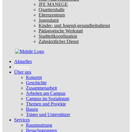
JFE MANEGE
Quartiershalle
Elternzentrum
Jugendamt
Kinder- und Jugend-gesundheitsdienst
Pädagogische Werkstatt
Stadtteilkoordination
Zahnärztlicher Dienst
Aktuelles
Termine
Über uns
Konzept
Geschichte
Zusammenarbeit
Arbeiten am Campus
Campus im Sozialraum
Themen und Projekte
Bauen
Träger und Unterstützer
Services
Raumnutzung
Besuchsgruppen