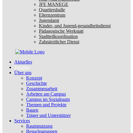
JFE MANEGE
Quartiershalle
Elternzentrum
Jugendamt
Kinder- und Jugend-gesundheitsdienst
Pädagogische Werkstatt
Stadtteilkoordination
Zahnärztlicher Dienst
Aktuelles
Termine
Über uns
Konzept
Geschichte
Zusammenarbeit
Arbeiten am Campus
Campus im Sozialraum
Themen und Projekte
Bauen
Träger und Unterstützer
Services
Raumnutzung
Besuchsgruppen