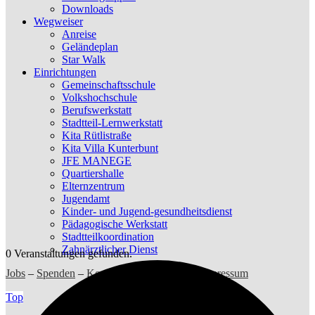
Downloads
Wegweiser
Anreise
Geländeplan
Star Walk
Einrichtungen
Gemeinschaftsschule
Volkshochschule
Berufswerkstatt
Stadtteil-Lernwerkstatt
Kita Rütlistraße
Kita Villa Kunterbunt
JFE MANEGE
Quartiershalle
Elternzentrum
Jugendamt
Kinder- und Jugend-gesundheitsdienst
Pädagogische Werkstatt
Stadtteilkoordination
Zahnärztlicher Dienst
0 Veranstaltungen gefunden.
Jobs
–
Spenden
–
Kontakt
–
Datenschutz
–
Impressum
Top