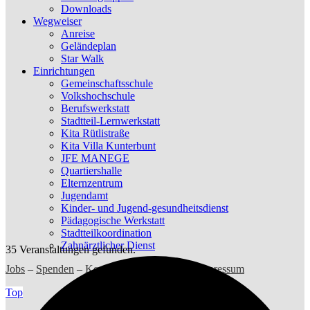
Downloads
Wegweiser
Anreise
Geländeplan
Star Walk
Einrichtungen
Gemeinschaftsschule
Volkshochschule
Berufswerkstatt
Stadtteil-Lernwerkstatt
Kita Rütlistraße
Kita Villa Kunterbunt
JFE MANEGE
Quartiershalle
Elternzentrum
Jugendamt
Kinder- und Jugend-gesundheitsdienst
Pädagogische Werkstatt
Stadtteilkoordination
Zahnärztlicher Dienst
35 Veranstaltungen gefunden.
Jobs
–
Spenden
–
Kontakt
–
Datenschutz
–
Impressum
Top