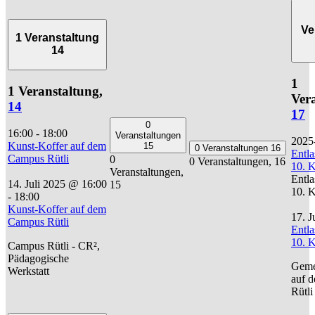
Ve
1 Veranstaltung
14
1
1 Veranstaltung,
Ver
14
17
0
16:00
-
18:00
Veranstaltungen
2025
Kunst-Koffer auf dem
15
0 Veranstaltungen
16
Entla
Campus Rütli
0
0 Veranstaltungen,
16
10. K
Veranstaltungen,
Entla
14. Juli 2025 @ 16:00
15
10. K
-
18:00
Kunst-Koffer auf dem
17. J
Campus Rütli
Entla
10. K
Campus Rütli - CR²,
Pädagogische
Geme
Werkstatt
auf 
Rütli