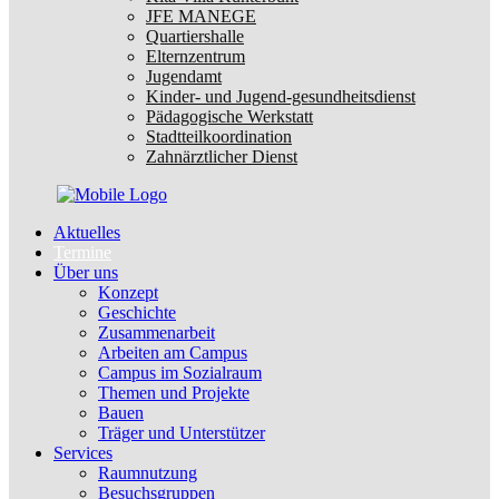
JFE MANEGE
Quartiershalle
Elternzentrum
Jugendamt
Kinder- und Jugend-gesundheitsdienst
Pädagogische Werkstatt
Stadtteilkoordination
Zahnärztlicher Dienst
Aktuelles
Termine
Über uns
Konzept
Geschichte
Zusammenarbeit
Arbeiten am Campus
Campus im Sozialraum
Themen und Projekte
Bauen
Träger und Unterstützer
Services
Raumnutzung
Besuchsgruppen