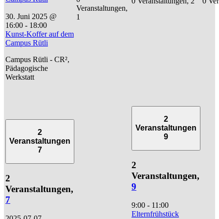
0 Veranstaltungen,
2
0 Ver
Veranstaltungen,
30. Juni 2025 @
1
16:00
-
18:00
Kunst-Koffer auf dem
Campus Rütli
Campus Rütli - CR²,
Pädagogische
Werkstatt
2
Veranstaltungen
2
9
Veranstaltungen
7
2
Veranstaltungen,
2
9
Veranstaltungen,
7
9:00
-
11:00
Elternfrühstück
2025-07-07