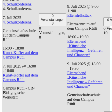
4. Schulkonferenz
9. Juli 2025 @ 9:00
-
4. Schulkonferenz
11:00
Elternfrühstück
0
7. Juli 2025
Veranstaltungen
0 V
4. Schulkonferenz
8
Elternzentrum auf
0
0 Ver
dem Campus Rütli
Gemeinschaftsschule
Veranstaltungen,
10
auf dem Campus
18:00
-
19:30
8
Rütli
Elternabend
„Künstliche
16:00
-
18:00
Intelligenz – Gefahren
Kunst-Koffer auf dem
und Chancen“
Campus Rütli
9. Juli 2025 @ 18:00
7. Juli 2025 @ 16:00
-
19:30
-
18:00
Elternabend
Kunst-Koffer auf dem
„Künstliche
Campus Rütli
Intelligenz – Gefahren
und Chancen“
Campus Rütli - CR²,
Pädagogische
Gemeinschaftsschule
Werkstatt
auf dem Campus
Rütli