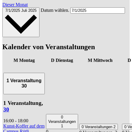
Dieser Monat
Datum wählen.
7/1/2025
Juli 2025
Kalender von Veranstaltungen
M
Montag
D
Dienstag
M
Mittwoch
1 Veranstaltung
30
1 Veranstaltung,
30
0
16:00
-
18:00
Veranstaltungen
Kunst-Koffer auf dem
1
0 Veranstaltungen
2
0 Ve
Campus Rütli
0