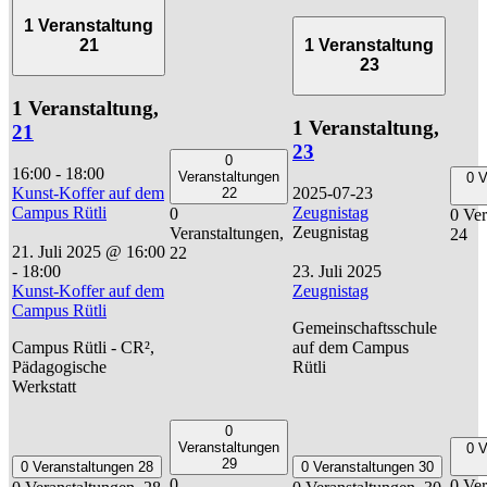
1 Veranstaltung
21
1 Veranstaltung
23
1 Veranstaltung,
1 Veranstaltung,
21
23
0
16:00
-
18:00
Veranstaltungen
0 V
Kunst-Koffer auf dem
2025-07-23
22
Campus Rütli
Zeugnistag
0
0 Ver
Zeugnistag
Veranstaltungen,
24
21. Juli 2025 @ 16:00
22
-
18:00
23. Juli 2025
Kunst-Koffer auf dem
Zeugnistag
Campus Rütli
Gemeinschaftsschule
Campus Rütli - CR²,
auf dem Campus
Pädagogische
Rütli
Werkstatt
0
Veranstaltungen
0 V
29
0 Veranstaltungen
28
0 Veranstaltungen
30
0
0 Ver