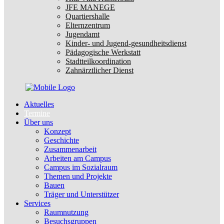
JFE MANEGE
Quartiershalle
Elternzentrum
Jugendamt
Kinder- und Jugend-gesundheitsdienst
Pädagogische Werkstatt
Stadtteilkoordination
Zahnärztlicher Dienst
Aktuelles
Termine
Über uns
Konzept
Geschichte
Zusammenarbeit
Arbeiten am Campus
Campus im Sozialraum
Themen und Projekte
Bauen
Träger und Unterstützer
Services
Raumnutzung
Besuchsgruppen