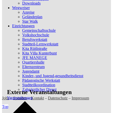
Downloads
Wegweiser
Anreise
Geländeplan
Star Walk
Einrichtungen
Gemeinschaftsschule
Volkshochschule
Berufswerkstatt
Stadtteil-Lernwerkstatt
Kita Rütlistraße
Kita Villa Kunterbunt
JFE MANEGE
Quartiershalle
Elternzentrum
Jugendamt
Kinder- und Jugend-gesundheitsdienst
Pädagogische Werkstatt
Stadtteilkoordination
Zahnärztlicher Dienst
Externe Veranstaltungen
Veranstaltungen
Jobs
–
Spenden
–
Kontakt
–
Datenschutz
–
Impressum
Top