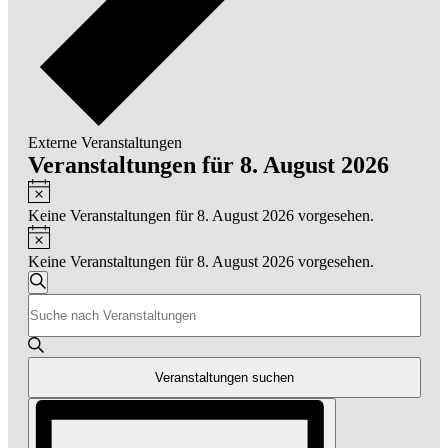
Externe Veranstaltungen
Veranstaltungen für 8. August 2026
Hinweis
Keine Veranstaltungen für 8. August 2026 vorgesehen.
Hinweis
Keine Veranstaltungen für 8. August 2026 vorgesehen.
Veranstaltungen
Suche
Bitte
Suche
Schlüsselwort
und
eingeben.
Suche
Ansichten,
nach
Veranstaltungen suchen
Navigation
Veranstaltungen
Veranstaltung
Schlüsselwort.
Ansichten-