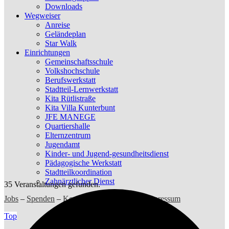
Downloads
Wegweiser
Anreise
Geländeplan
Star Walk
Einrichtungen
Gemeinschaftsschule
Volkshochschule
Berufswerkstatt
Stadtteil-Lernwerkstatt
Kita Rütlistraße
Kita Villa Kunterbunt
JFE MANEGE
Quartiershalle
Elternzentrum
Jugendamt
Kinder- und Jugend-gesundheitsdienst
Pädagogische Werkstatt
Stadtteilkoordination
Zahnärztlicher Dienst
35 Veranstaltungen gefunden.
Jobs
–
Spenden
–
Kontakt
–
Datenschutz
–
Impressum
Top