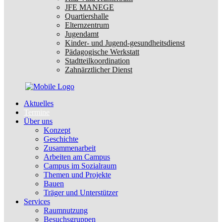
JFE MANEGE
Quartiershalle
Elternzentrum
Jugendamt
Kinder- und Jugend-gesundheitsdienst
Pädagogische Werkstatt
Stadtteilkoordination
Zahnärztlicher Dienst
Aktuelles
Termine
Über uns
Konzept
Geschichte
Zusammenarbeit
Arbeiten am Campus
Campus im Sozialraum
Themen und Projekte
Bauen
Träger und Unterstützer
Services
Raumnutzung
Besuchsgruppen