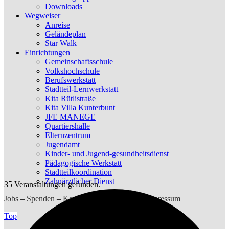
Downloads
Wegweiser
Anreise
Geländeplan
Star Walk
Einrichtungen
Gemeinschaftsschule
Volkshochschule
Berufswerkstatt
Stadtteil-Lernwerkstatt
Kita Rütlistraße
Kita Villa Kunterbunt
JFE MANEGE
Quartiershalle
Elternzentrum
Jugendamt
Kinder- und Jugend-gesundheitsdienst
Pädagogische Werkstatt
Stadtteilkoordination
Zahnärztlicher Dienst
35 Veranstaltungen gefunden.
Jobs
–
Spenden
–
Kontakt
–
Datenschutz
–
Impressum
Top