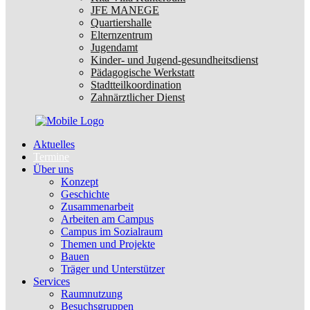
JFE MANEGE
Quartiershalle
Elternzentrum
Jugendamt
Kinder- und Jugend-gesundheitsdienst
Pädagogische Werkstatt
Stadtteilkoordination
Zahnärztlicher Dienst
Aktuelles
Termine
Über uns
Konzept
Geschichte
Zusammenarbeit
Arbeiten am Campus
Campus im Sozialraum
Themen und Projekte
Bauen
Träger und Unterstützer
Services
Raumnutzung
Besuchsgruppen