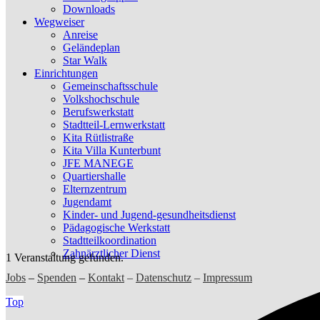
Downloads
Wegweiser
Anreise
Geländeplan
Star Walk
Einrichtungen
Gemeinschaftsschule
Volkshochschule
Berufswerkstatt
Stadtteil-Lernwerkstatt
Kita Rütlistraße
Kita Villa Kunterbunt
JFE MANEGE
Quartiershalle
Elternzentrum
Jugendamt
Kinder- und Jugend-gesundheitsdienst
Pädagogische Werkstatt
Stadtteilkoordination
Zahnärztlicher Dienst
1 Veranstaltung gefunden.
Jobs
–
Spenden
–
Kontakt
–
Datenschutz
–
Impressum
Top