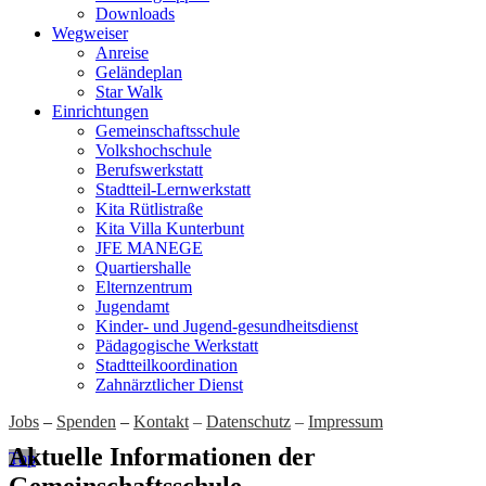
Downloads
Wegweiser
Anreise
Geländeplan
Star Walk
Einrichtungen
Gemeinschaftsschule
Volkshochschule
Berufswerkstatt
Stadtteil-Lernwerkstatt
Kita Rütlistraße
Kita Villa Kunterbunt
JFE MANEGE
Quartiershalle
Elternzentrum
Jugendamt
Kinder- und Jugend-gesundheitsdienst
Pädagogische Werkstatt
Stadtteilkoordination
Zahnärztlicher Dienst
Jobs
–
Spenden
–
Kontakt
–
Datenschutz
–
Impressum
Aktuelle Informationen der
Top
Gemeinschaftsschule