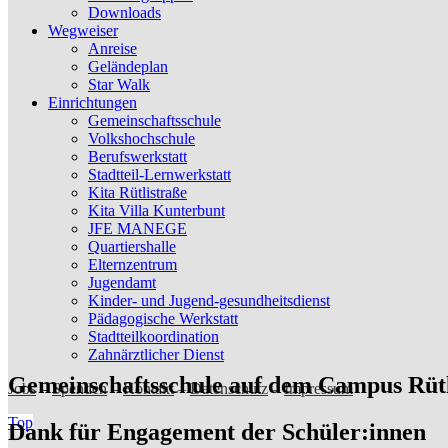
Downloads
Wegweiser
Anreise
Geländeplan
Star Walk
Einrichtungen
Gemeinschaftsschule
Volkshochschule
Berufswerkstatt
Stadtteil-Lernwerkstatt
Kita Rütlistraße
Kita Villa Kunterbunt
JFE MANEGE
Quartiershalle
Elternzentrum
Jugendamt
Kinder- und Jugend-gesundheitsdienst
Pädagogische Werkstatt
Stadtteilkoordination
Zahnärztlicher Dienst
Gemeinschaftsschule auf dem Campus Rüt
Jobs
–
Spenden
–
Kontakt
–
Datenschutz
–
Impressum
Top
Dank für Engagement der Schüler:innen