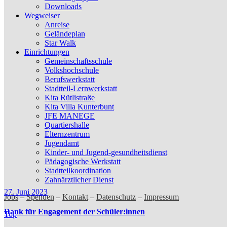
Downloads
Wegweiser
Anreise
Geländeplan
Star Walk
Einrichtungen
Gemeinschaftsschule
Volkshochschule
Berufswerkstatt
Stadtteil-Lernwerkstatt
Kita Rütlistraße
Kita Villa Kunterbunt
JFE MANEGE
Quartiershalle
Elternzentrum
Jugendamt
Kinder- und Jugend-gesundheitsdienst
Pädagogische Werkstatt
Stadtteilkoordination
Zahnärztlicher Dienst
27. Juni 2023
Jobs
–
Spenden
–
Kontakt
–
Datenschutz
–
Impressum
Dank für Engagement der Schüler:innen
Top