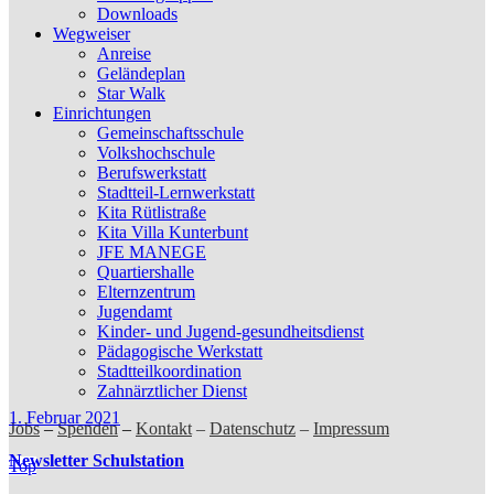
Downloads
Wegweiser
Anreise
Geländeplan
Star Walk
Einrichtungen
Gemeinschaftsschule
Volkshochschule
Berufswerkstatt
Stadtteil-Lernwerkstatt
Kita Rütlistraße
Kita Villa Kunterbunt
JFE MANEGE
Quartiershalle
Elternzentrum
Jugendamt
Kinder- und Jugend-gesundheitsdienst
Pädagogische Werkstatt
Stadtteilkoordination
Zahnärztlicher Dienst
1. Februar 2021
Jobs
–
Spenden
–
Kontakt
–
Datenschutz
–
Impressum
Newsletter Schulstation
Top