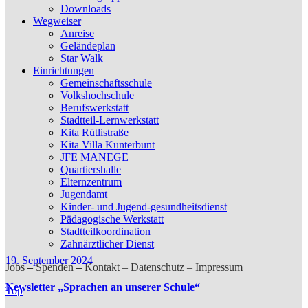
Downloads
Wegweiser
Anreise
Geländeplan
Star Walk
Einrichtungen
Gemeinschaftsschule
Volkshochschule
Berufswerkstatt
Stadtteil-Lernwerkstatt
Kita Rütlistraße
Kita Villa Kunterbunt
JFE MANEGE
Quartiershalle
Elternzentrum
Jugendamt
Kinder- und Jugend-gesundheitsdienst
Pädagogische Werkstatt
Stadtteilkoordination
Zahnärztlicher Dienst
19. September 2024
Jobs
–
Spenden
–
Kontakt
–
Datenschutz
–
Impressum
Newsletter „Sprachen an unserer Schule“
Top