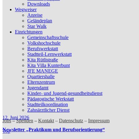
Downloads
Wegweiser
Anreise
Geländeplan
Star Walk
Einrichtungen
Gemeinschaftsschule
Volkshochschule
Berufswerkstatt
Stadtteil-Lernwerkstatt
Kita Rütlistraße
Kita Villa Kunterbunt
JFE MANEGE
Quartiershalle
Elternzentrum
Jugendamt
Kinder- und Jugend-gesundheitsdienst
Pädagogische Werkstatt
Stadtteilkoordination
Zahnärztlicher Dienst
12. Juni 2026
Jobs
–
Spenden
–
Kontakt
–
Datenschutz
–
Impressum
Newsletter „Praktikum und Berufsorientierung“
Top