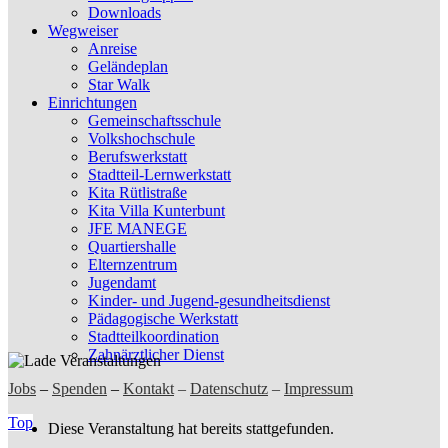
Downloads
Wegweiser
Anreise
Geländeplan
Star Walk
Einrichtungen
Gemeinschaftsschule
Volkshochschule
Berufswerkstatt
Stadtteil-Lernwerkstatt
Kita Rütlistraße
Kita Villa Kunterbunt
JFE MANEGE
Quartiershalle
Elternzentrum
Jugendamt
Kinder- und Jugend-gesundheitsdienst
Pädagogische Werkstatt
Stadtteilkoordination
Zahnärztlicher Dienst
Jobs
–
Spenden
–
Kontakt
–
Datenschutz
–
Impressum
Top
Diese Veranstaltung hat bereits stattgefunden.