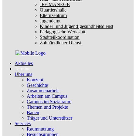
JFE MANEGE
Quartiershalle
Elternzentrum
Jugendamt
Kinder- und Jugend-gesundheitsdienst
Pädagogische Werkstatt
Stadtteilkoordination
Zahnärztlicher Dienst
Aktuelles
Termine
Über uns
Konzept
Geschichte
Zusammenarbeit
Arbeiten am Campus
Campus im Sozialraum
Themen und Projekte
Bauen
Träger und Unterstützer
Services
Raumnutzung
Besuchsgruppen