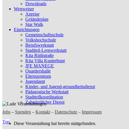
Downloads
Wegweiser
Anreise
Geländeplan
Star Walk
Einrichtungen
Gemeinschaftsschule
Volkshochschule
Berufswerkstatt
Stadtteil-Lernwerkstatt
Kita Rütlistraße
Kita Villa Kunterbunt
JFE MANEGE
Quartiershalle
Elternzentrum
Jugendamt
Kinder- und Jugend-gesundheitsdienst
Pädagogische Werkstatt
Stadtteilkoordination
Zahnärztlicher Dienst
Jobs
–
Spenden
–
Kontakt
–
Datenschutz
–
Impressum
Top
Diese Veranstaltung hat bereits stattgefunden.