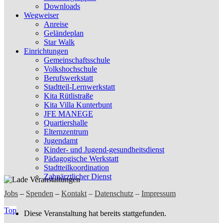
Downloads
Wegweiser
Anreise
Geländeplan
Star Walk
Einrichtungen
Gemeinschaftsschule
Volkshochschule
Berufswerkstatt
Stadtteil-Lernwerkstatt
Kita Rütlistraße
Kita Villa Kunterbunt
JFE MANEGE
Quartiershalle
Elternzentrum
Jugendamt
Kinder- und Jugend-gesundheitsdienst
Pädagogische Werkstatt
Stadtteilkoordination
Zahnärztlicher Dienst
Jobs
–
Spenden
–
Kontakt
–
Datenschutz
–
Impressum
Top
Diese Veranstaltung hat bereits stattgefunden.