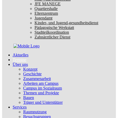
JFE MANEGE
Quartiershalle
Elternzentrum
Jugendamt
Kinder- und Jugend-gesundheitsdienst
Pädagogische Werkstatt
Stadtteilkoordination
Zahnärztlicher Dienst
Aktuelles
Termine
Über uns
Konzept
Geschichte
Zusammenarbeit
Arbeiten am Campus
Campus im Sozialraum
Themen und Projekte
Bauen
Träger und Unterstützer
Services
Raumnutzung
Besuchsgruppen