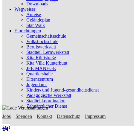
Downloads
Wegweiser
Anreise
Geländeplan
Star Walk
Einrichtungen
Gemeinschaftsschule
Volkshochschule
Berufswerkstatt
Stadtteil-Lernwerkstatt
Kita Rütlistraße
Kita Villa Kunterbunt
JFE MANEGE
Quartiershalle
Elternzentrum
Jugendamt
Kinder- und Jugend-gesundheitsdienst
Pädagogische Werkstatt
Stadtteilkoordination
Zahnärztlicher Dienst
Jobs
–
Spenden
–
Kontakt
–
Datenschutz
–
Impressum
Top
14