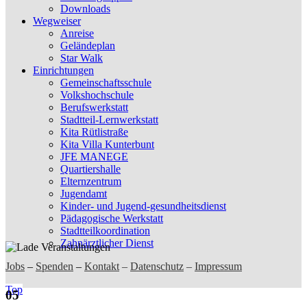
Downloads
Wegweiser
Anreise
Geländeplan
Star Walk
Einrichtungen
Gemeinschaftsschule
Volkshochschule
Berufswerkstatt
Stadtteil-Lernwerkstatt
Kita Rütlistraße
Kita Villa Kunterbunt
JFE MANEGE
Quartiershalle
Elternzentrum
Jugendamt
Kinder- und Jugend-gesundheitsdienst
Pädagogische Werkstatt
Stadtteilkoordination
Zahnärztlicher Dienst
Jobs
–
Spenden
–
Kontakt
–
Datenschutz
–
Impressum
Top
05