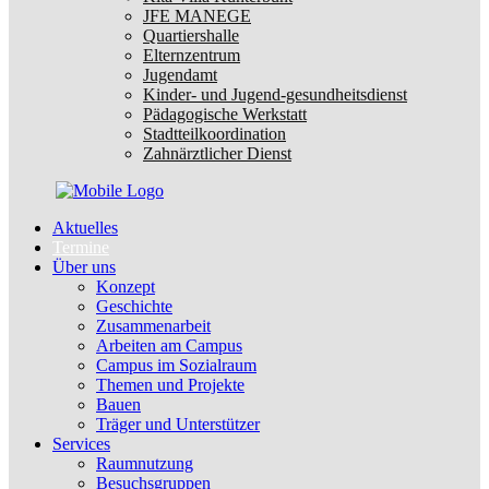
JFE MANEGE
Quartiershalle
Elternzentrum
Jugendamt
Kinder- und Jugend-gesundheitsdienst
Pädagogische Werkstatt
Stadtteilkoordination
Zahnärztlicher Dienst
Aktuelles
Termine
Über uns
Konzept
Geschichte
Zusammenarbeit
Arbeiten am Campus
Campus im Sozialraum
Themen und Projekte
Bauen
Träger und Unterstützer
Services
Raumnutzung
Besuchsgruppen