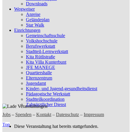
Downloads
Wegweiser
Anreise
Geländeplan
Star Walk
Einrichtungen
Gemeinschaftsschule
Volkshochschule
Berufswerkstatt
Stadtteil-Lernwerkstatt
Kita Rütlistraße
Kita Villa Kunterbunt
JFE MANEGE
Quartiershalle
Elternzentrum
Jugendamt
Kinder- und Jugend-gesundheitsdienst
Pädagogische Werkstatt
Stadtteilkoordination
Zahnärztlicher Dienst
Jobs
–
Spenden
–
Kontakt
–
Datenschutz
–
Impressum
Top
Diese Veranstaltung hat bereits stattgefunden.