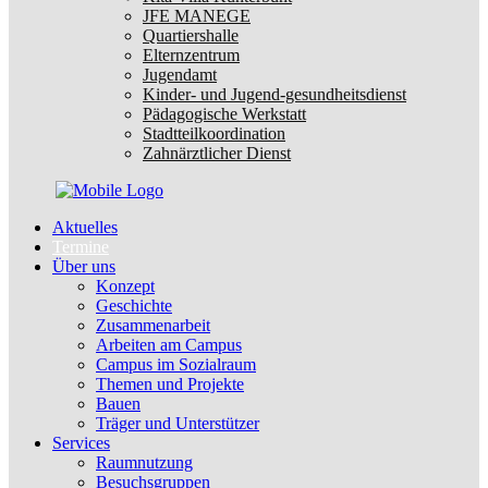
JFE MANEGE
Quartiershalle
Elternzentrum
Jugendamt
Kinder- und Jugend-gesundheitsdienst
Pädagogische Werkstatt
Stadtteilkoordination
Zahnärztlicher Dienst
Aktuelles
Termine
Über uns
Konzept
Geschichte
Zusammenarbeit
Arbeiten am Campus
Campus im Sozialraum
Themen und Projekte
Bauen
Träger und Unterstützer
Services
Raumnutzung
Besuchsgruppen