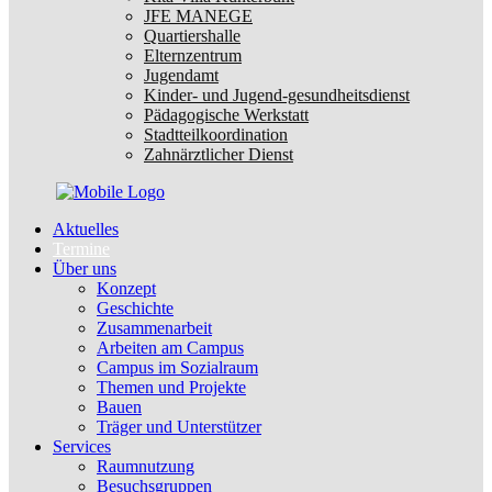
JFE MANEGE
Quartiershalle
Elternzentrum
Jugendamt
Kinder- und Jugend-gesundheitsdienst
Pädagogische Werkstatt
Stadtteilkoordination
Zahnärztlicher Dienst
Aktuelles
Termine
Über uns
Konzept
Geschichte
Zusammenarbeit
Arbeiten am Campus
Campus im Sozialraum
Themen und Projekte
Bauen
Träger und Unterstützer
Services
Raumnutzung
Besuchsgruppen