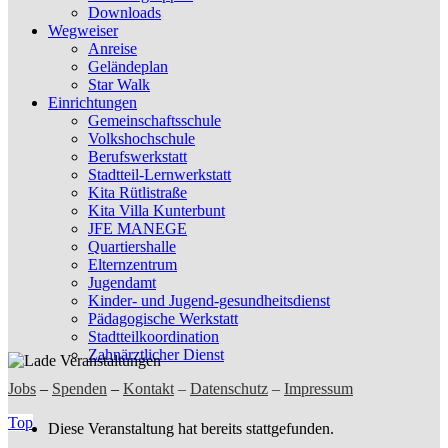
Downloads
Wegweiser
Anreise
Geländeplan
Star Walk
Einrichtungen
Gemeinschaftsschule
Volkshochschule
Berufswerkstatt
Stadtteil-Lernwerkstatt
Kita Rütlistraße
Kita Villa Kunterbunt
JFE MANEGE
Quartiershalle
Elternzentrum
Jugendamt
Kinder- und Jugend-gesundheitsdienst
Pädagogische Werkstatt
Stadtteilkoordination
Zahnärztlicher Dienst
Jobs
–
Spenden
–
Kontakt
–
Datenschutz
–
Impressum
Top
Diese Veranstaltung hat bereits stattgefunden.