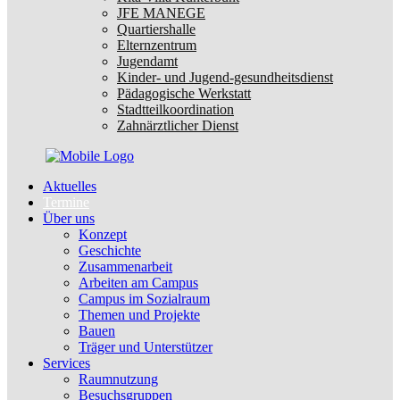
JFE MANEGE
Quartiershalle
Elternzentrum
Jugendamt
Kinder- und Jugend-gesundheitsdienst
Pädagogische Werkstatt
Stadtteilkoordination
Zahnärztlicher Dienst
Aktuelles
Termine
Über uns
Konzept
Geschichte
Zusammenarbeit
Arbeiten am Campus
Campus im Sozialraum
Themen und Projekte
Bauen
Träger und Unterstützer
Services
Raumnutzung
Besuchsgruppen