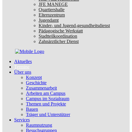
JFE MANEGE
Quartiershalle
Elternzentrum
Jugendamt
Kinder- und Jugend-gesundheitsdienst
Pädagogische Werkstatt
Stadtteilkoordination
Zahnärztlicher Dienst
Aktuelles
Termine
Über uns
Konzept
Geschichte
Zusammenarbeit
Arbeiten am Campus
Campus im Sozialraum
Themen und Projekte
Bauen
Träger und Unterstützer
Services
Raumnutzung
Besuchsgruppen