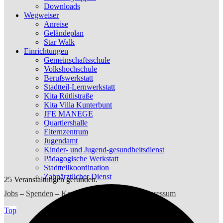
Downloads
Wegweiser
Anreise
Geländeplan
Star Walk
Einrichtungen
Gemeinschaftsschule
Volkshochschule
Berufswerkstatt
Stadtteil-Lernwerkstatt
Kita Rütlistraße
Kita Villa Kunterbunt
JFE MANEGE
Quartiershalle
Elternzentrum
Jugendamt
Kinder- und Jugend-gesundheitsdienst
Pädagogische Werkstatt
Stadtteilkoordination
Zahnärztlicher Dienst
25 Veranstaltungen gefunden.
Jobs
–
Spenden
–
Kontakt
–
Datenschutz
–
Impressum
Top