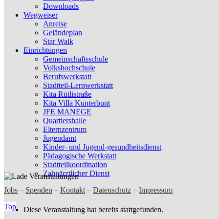
Downloads
Wegweiser
Anreise
Geländeplan
Star Walk
Einrichtungen
Gemeinschaftsschule
Volkshochschule
Berufswerkstatt
Stadtteil-Lernwerkstatt
Kita Rütlistraße
Kita Villa Kunterbunt
JFE MANEGE
Quartiershalle
Elternzentrum
Jugendamt
Kinder- und Jugend-gesundheitsdienst
Pädagogische Werkstatt
Stadtteilkoordination
Zahnärztlicher Dienst
Jobs
–
Spenden
–
Kontakt
–
Datenschutz
–
Impressum
Top
Diese Veranstaltung hat bereits stattgefunden.