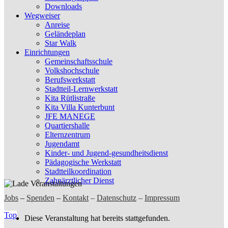
Downloads
Wegweiser
Anreise
Geländeplan
Star Walk
Einrichtungen
Gemeinschaftsschule
Volkshochschule
Berufswerkstatt
Stadtteil-Lernwerkstatt
Kita Rütlistraße
Kita Villa Kunterbunt
JFE MANEGE
Quartiershalle
Elternzentrum
Jugendamt
Kinder- und Jugend-gesundheitsdienst
Pädagogische Werkstatt
Stadtteilkoordination
Zahnärztlicher Dienst
Jobs
–
Spenden
–
Kontakt
–
Datenschutz
–
Impressum
Top
Diese Veranstaltung hat bereits stattgefunden.