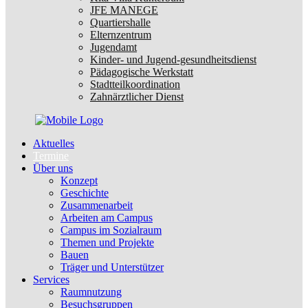
JFE MANEGE
Quartiershalle
Elternzentrum
Jugendamt
Kinder- und Jugend-gesundheitsdienst
Pädagogische Werkstatt
Stadtteilkoordination
Zahnärztlicher Dienst
Aktuelles
Termine
Über uns
Konzept
Geschichte
Zusammenarbeit
Arbeiten am Campus
Campus im Sozialraum
Themen und Projekte
Bauen
Träger und Unterstützer
Services
Raumnutzung
Besuchsgruppen