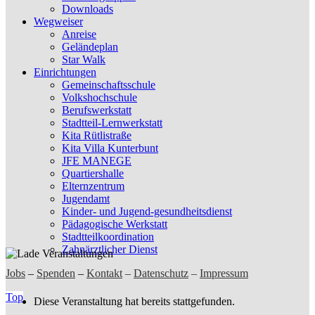
Downloads
Wegweiser
Anreise
Geländeplan
Star Walk
Einrichtungen
Gemeinschaftsschule
Volkshochschule
Berufswerkstatt
Stadtteil-Lernwerkstatt
Kita Rütlistraße
Kita Villa Kunterbunt
JFE MANEGE
Quartiershalle
Elternzentrum
Jugendamt
Kinder- und Jugend-gesundheitsdienst
Pädagogische Werkstatt
Stadtteilkoordination
Zahnärztlicher Dienst
Jobs
–
Spenden
–
Kontakt
–
Datenschutz
–
Impressum
Top
Diese Veranstaltung hat bereits stattgefunden.