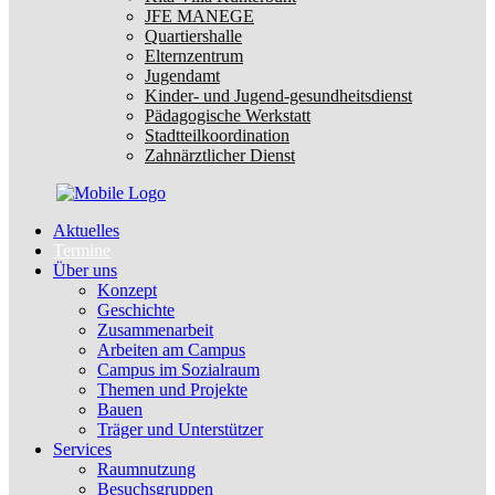
JFE MANEGE
Quartiershalle
Elternzentrum
Jugendamt
Kinder- und Jugend-gesundheitsdienst
Pädagogische Werkstatt
Stadtteilkoordination
Zahnärztlicher Dienst
Aktuelles
Termine
Über uns
Konzept
Geschichte
Zusammenarbeit
Arbeiten am Campus
Campus im Sozialraum
Themen und Projekte
Bauen
Träger und Unterstützer
Services
Raumnutzung
Besuchsgruppen