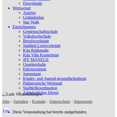
Downloads
Wegweiser
Anreise
Geländeplan
Star Walk
Einrichtungen
Gemeinschaftsschule
Volkshochschule
Berufswerkstatt
Stadtteil-Lernwerkstatt
Kita Rütlistraße
Kita Villa Kunterbunt
JFE MANEGE
Quartiershalle
Elternzentrum
Jugendamt
Kinder- und Jugend-gesundheitsdienst
Pädagogische Werkstatt
Stadtteilkoordination
Zahnärztlicher Dienst
Jobs
–
Spenden
–
Kontakt
–
Datenschutz
–
Impressum
Top
Diese Veranstaltung hat bereits stattgefunden.