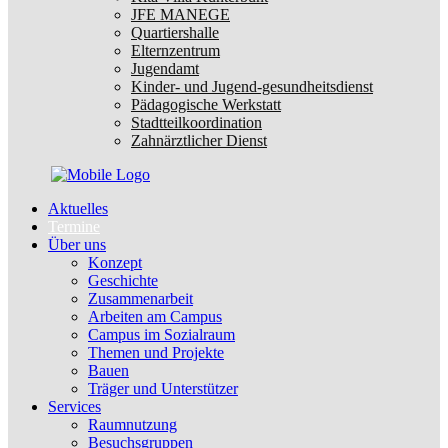
JFE MANEGE
Quartiershalle
Elternzentrum
Jugendamt
Kinder- und Jugend-gesundheitsdienst
Pädagogische Werkstatt
Stadtteilkoordination
Zahnärztlicher Dienst
Aktuelles
Termine
Über uns
Konzept
Geschichte
Zusammenarbeit
Arbeiten am Campus
Campus im Sozialraum
Themen und Projekte
Bauen
Träger und Unterstützer
Services
Raumnutzung
Besuchsgruppen