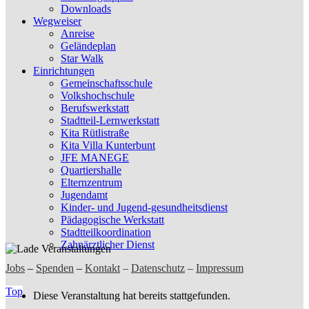
Downloads
Wegweiser
Anreise
Geländeplan
Star Walk
Einrichtungen
Gemeinschaftsschule
Volkshochschule
Berufswerkstatt
Stadtteil-Lernwerkstatt
Kita Rütlistraße
Kita Villa Kunterbunt
JFE MANEGE
Quartiershalle
Elternzentrum
Jugendamt
Kinder- und Jugend-gesundheitsdienst
Pädagogische Werkstatt
Stadtteilkoordination
Zahnärztlicher Dienst
Jobs
–
Spenden
–
Kontakt
–
Datenschutz
–
Impressum
Top
Diese Veranstaltung hat bereits stattgefunden.