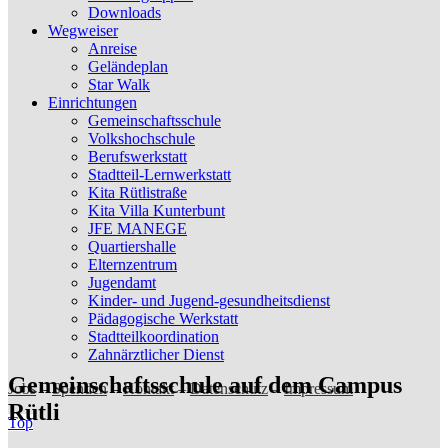
Downloads
Wegweiser
Anreise
Geländeplan
Star Walk
Einrichtungen
Gemeinschaftsschule
Volkshochschule
Berufswerkstatt
Stadtteil-Lernwerkstatt
Kita Rütlistraße
Kita Villa Kunterbunt
JFE MANEGE
Quartiershalle
Elternzentrum
Jugendamt
Kinder- und Jugend-gesundheitsdienst
Pädagogische Werkstatt
Stadtteilkoordination
Zahnärztlicher Dienst
Gemeinschaftsschule auf dem Campus
Jobs
–
Spenden
–
Kontakt
–
Datenschutz
–
Impressum
Rütli
Top