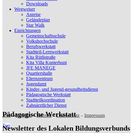
Downloads
Wegweiser
Anreise
Geländeplan
Star Walk
Einrichtungen
Gemeinschaftsschule
Volkshochschule
Berufswerkstatt
Stadtteil-Lernwerkstatt
Kita Rütlistraße
Kita Villa Kunterbunt
JFE MANEGE
Quartiershalle
Elternzentrum
Jugendamt
Kinder- und Jugend-gesundheitsdienst
Pädagogische Werkstatt
Stadtteilkoordination
Zahnärztlicher Dienst
Pädagogische Werkstatt
Jobs
–
Spenden
–
Kontakt
–
Datenschutz
–
Impressum
Top
Newsletter des Lokalen Bildungsverbunds