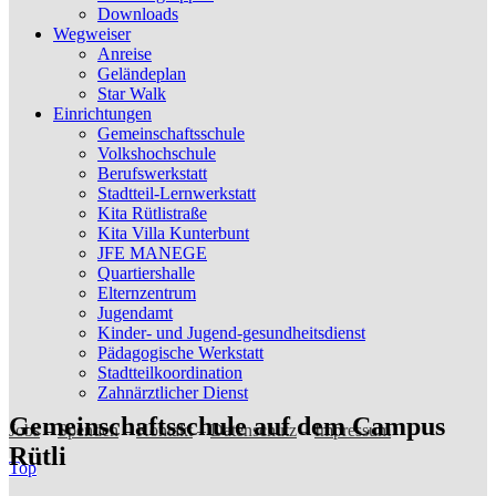
Downloads
Wegweiser
Anreise
Geländeplan
Star Walk
Einrichtungen
Gemeinschaftsschule
Volkshochschule
Berufswerkstatt
Stadtteil-Lernwerkstatt
Kita Rütlistraße
Kita Villa Kunterbunt
JFE MANEGE
Quartiershalle
Elternzentrum
Jugendamt
Kinder- und Jugend-gesundheitsdienst
Pädagogische Werkstatt
Stadtteilkoordination
Zahnärztlicher Dienst
Gemeinschaftsschule auf dem Campus
Jobs
–
Spenden
–
Kontakt
–
Datenschutz
–
Impressum
Rütli
Top