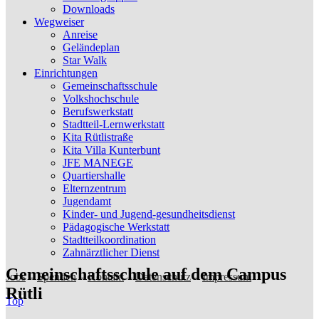
Downloads
Wegweiser
Anreise
Geländeplan
Star Walk
Einrichtungen
Gemeinschaftsschule
Volkshochschule
Berufswerkstatt
Stadtteil-Lernwerkstatt
Kita Rütlistraße
Kita Villa Kunterbunt
JFE MANEGE
Quartiershalle
Elternzentrum
Jugendamt
Kinder- und Jugend-gesundheitsdienst
Pädagogische Werkstatt
Stadtteilkoordination
Zahnärztlicher Dienst
Gemeinschaftsschule auf dem Campus
Jobs
–
Spenden
–
Kontakt
–
Datenschutz
–
Impressum
Rütli
Top