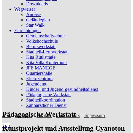
Downloads
Wegweiser
Anreise
Geländeplan
Star Walk
Einrichtungen
Gemeinschaftsschule
Volkshochschule
Berufswerkstatt
Stadtteil-Lernwerkstatt
Kita Rütlistraße
Kita Villa Kunterbunt
JFE MANEGE
Quartiershalle
Elternzentrum
Jugendamt
Kinder- und Jugend-gesundheitsdienst
Pädagogische Werkstatt
Stadtteilkoordination
Zahnärztlicher Dienst
Pädagogische Werkstatt
Jobs
–
Spenden
–
Kontakt
–
Datenschutz
–
Impressum
Top
Kunstprojekt und Ausstellung Cyanoton