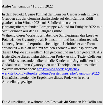
Autor*in:
campus / 15. Juni 2022
In dem Projekt
CyanoTon
hat der Künstler Caspar Pauli mit zwei
Gruppen aus der Gemeinschaftsschule auf dem Campus Rütli
gearbeitet: im Winter 2021 mit Schüler:innen einer
jahrgangsübergreifenden Lerngruppe 4-6 und im Frühjahr 2022 mit
Schüler:innen aus der 11. Jahrgangsstufe.
Während dieser Workshops haben die Schüler:innen das kreative
Potenzial der Cyanotypie als Brainstorm- und Inspirationstechnik
kennengelernt und erprobt, haben eigene Lehrbücher zur Form
entwickelt – in blau und mit weißen Formen – und inspiriert von
diesen Objekte aus weißem Ton geformt und im Ofen gebrannt. Als
letzte Ebene dieses mehrschichtigen Projektes sind Texte, Collagen
und Videos entstanden, über die die Kinder und Jugendlichen ihre
Gedanken zu ihren Cyanotypien und Tonobjekten mit uns teilen.
Weitere Informationen:
https://www.paedagogische-
werkstatt.com/kulturelle-bildung/ausstellungsreihe/cyanoton-2022/
Demnächst werden die Ergebnisse dieses Projektes in einer
Ausstellung gezeigt:
Die Ausstellung ist während des Festivals 48 Stunden
Neukölln
am