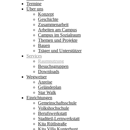
Termine
Über uns
Konzept
Geschichte
Zusammenarbeit
Arbeiten am Campus
Campus im Sozialraum
Themen und Projekte
Bauen
Träger und Unterstützer
Services
Raumnutzung
Besuchsgruppen
Downloads
Wegweiser
Anreise
Geländeplan
Star Walk
Einrichtungen
Gemeinschaftsschule
Volkshochschule
Berufswerkstatt
Stadtteil-Lernwerkstatt
Kita Rütlistraße
Kita Villa Kunterbunt