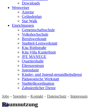
Downloads
Wegweiser
Anreise
Geländeplan
Star Walk
Einrichtungen
Gemeinschaftsschule
Volkshochschule
Berufswerkstatt
Stadtteil-Lernwerkstatt
Kita Rütlistraße
Kita Villa Kunterbunt
JFE MANEGE
Quartiershalle
Elternzentrum
Jugendamt
Kinder- und Jugend-gesundheitsdienst
Pädagogische Werkstatt
Stadtteilkoordination
Zahnärztlicher Dienst
Jobs
–
Spenden
–
Kontakt
–
Datenschutz
–
Impressum
Raumnutzung
Top