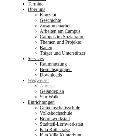
Termine
Über uns
Konzept
Geschichte
Zusammenarbeit
Arbeiten am Campus
Campus im Sozialraum
Themen und Projekte
Bauen
Träger und Unterstützer
Services
Raumnutzung
Besuchsgruppen
Downloads
Wegweiser
Anreise
Geländeplan
Star Walk
Einrichtungen
Gemeinschaftsschule
Volkshochschule
Berufswerkstatt
Stadtteil-Lernwerkstatt
Kita Rütlistraße
Kita Villa Kunterbunt