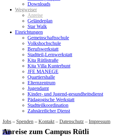
Downloads
Wegweiser
Anreise
Geländeplan
Star Walk
Einrichtungen
Gemeinschaftsschule
Volkshochschule
Berufswerkstatt
Stadtteil-Lernwerkstatt
Kita Rütlistraße
Kita Villa Kunterbunt
JFE MANEGE
Quartiershalle
Elternzentrum
Jugendamt
Kinder- und Jugend-gesundheitsdienst
Pädagogische Werkstatt
Stadtteilkoordination
Zahnärztlicher Dienst
Jobs
–
Spenden
–
Kontakt
–
Datenschutz
–
Impressum
Anreise zum Campus Rütli
Top