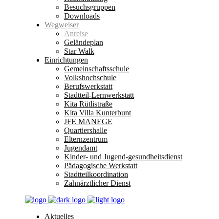
Besuchsgruppen
Downloads
Wegweiser
Anreise
Geländeplan
Star Walk
Einrichtungen
Gemeinschaftsschule
Volkshochschule
Berufswerkstatt
Stadtteil-Lernwerkstatt
Kita Rütlistraße
Kita Villa Kunterbunt
JFE MANEGE
Quartiershalle
Elternzentrum
Jugendamt
Kinder- und Jugend-gesundheitsdienst
Pädagogische Werkstatt
Stadtteilkoordination
Zahnärztlicher Dienst
Aktuelles