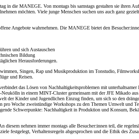
tag in die MANEGE. Von montags bis samstags gestalten sie ihren Auf
nehmen möchten. Viele junge Menschen suchen uns auch ganz gezielt 
offene Angebote wahrnehmen. Die MANEGE bietet den Besucher:innen e
ühren und sich Austauschen
echnischen Bildung
ltäglichen Herausforderungen.
hwimmen, Singen, Rap und Musikproduktion im Tonstudio, Filmworksh
lüge und Reisen.
verbindet das Lösen von Nachhaltigkeitsproblemen mit unterhaltsamer F
n-Neukölln in einem MINT-Cluster gemeinsam mit der JFE Mikado aus d
elt der Kinder und Jugendlichen Einzug finden, um sich so den dräng
n pro Woche zweistündige Workshops zu den Themen Umwelt und Techn
folgende Schwerpunkte: Nachhaltigkeit in Produktion und Konsum, Be
 An diesem nehmen immer montags alle Besucher:innen teil, die rege
iele festgelegt, Verhaltensregeln abgesprochen und die Ethik des Z