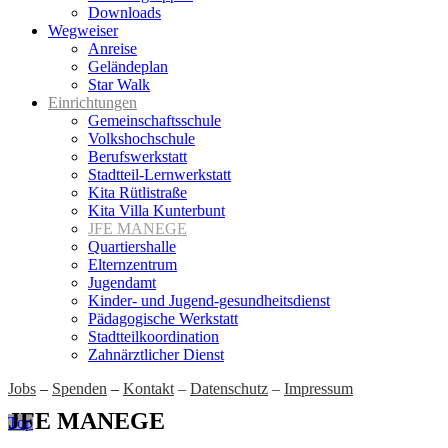
Downloads
Wegweiser
Anreise
Geländeplan
Star Walk
Einrichtungen
Gemeinschaftsschule
Volkshochschule
Berufswerkstatt
Stadtteil-Lernwerkstatt
Kita Rütlistraße
Kita Villa Kunterbunt
JFE MANEGE
Quartiershalle
Elternzentrum
Jugendamt
Kinder- und Jugend-gesundheitsdienst
Pädagogische Werkstatt
Stadtteilkoordination
Zahnärztlicher Dienst
Jobs
–
Spenden
–
Kontakt
–
Datenschutz
–
Impressum
JFE MANEGE
Top