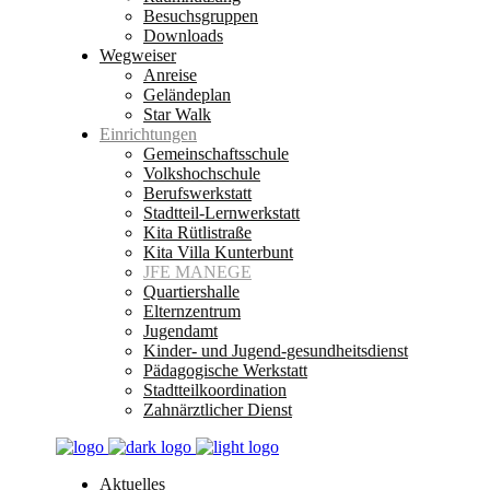
Besuchsgruppen
Downloads
Wegweiser
Anreise
Geländeplan
Star Walk
Einrichtungen
Gemeinschaftsschule
Volkshochschule
Berufswerkstatt
Stadtteil-Lernwerkstatt
Kita Rütlistraße
Kita Villa Kunterbunt
JFE MANEGE
Quartiershalle
Elternzentrum
Jugendamt
Kinder- und Jugend-gesundheitsdienst
Pädagogische Werkstatt
Stadtteilkoordination
Zahnärztlicher Dienst
Aktuelles