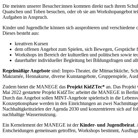
Die meisten unserer Besucher:innen kommen direkt nach ihrem Schul
Quatschen und Toben besuchen, oder ob sie am Workshopangebot teil
Aufgaben in Anspruch.
Kinder und Jugendliche können sich ausprobieren und verschiedene 
Dieses besteht aus:
kreativen Kursen
dem offenen Angebot zum Spielen, sich Bewegen, Gespräche f
Workshops im Bereich der kulturellen und politischen sowie t
dauerhafter individueller Begleitung bei Bildungsfragen und al
Regelmäßige Angebote
sind: Impro-Theater, die Mitmachküche, Sc
Makramée, Hennakurse, diverse Kunstangebote, Gruppenspiele, Ausf
Zudem bietet die MANEGE das
Projekt KidZTec*
an. Das Projekt 
Mai 2022 gestartete Projekt KidZTec arbeitet die MANEGE in Berli
Durch das Angebot sollen MINT-Angebote spielerisch in die Lebensw
Konzeptionsphase werden in den Einrichtungen an zwei Nachmittage
Nachhaltigkeitszielen der Agenda 2030 und konzentrieren sich auf 
nachhaltige Wassernutzung.
Ein Kernelement der MANEGE ist der
Kinder- und Jugendbeirat
.
Entscheidungen gemeinsam getroffen, Workshops bestimmt, Ausflugsz