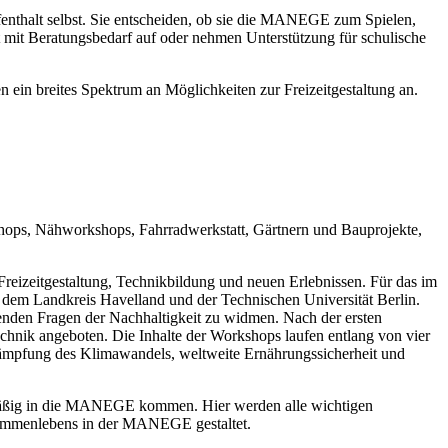
enthalt selbst. Sie entscheiden, ob sie die MANEGE zum Spielen,
mit Beratungsbedarf auf oder nehmen Unterstützung für schulische
in breites Spektrum an Möglichkeiten zur Freizeitgestaltung an.
ops, Nähworkshops, Fahrradwerkstatt, Gärtnern und Bauprojekte,
reizeitgestaltung, Technikbildung und neuen Erlebnissen. Für das im
em Landkreis Havelland und der Technischen Universität Berlin.
enden Fragen der Nachhaltigkeit zu widmen. Nach der ersten
ik angeboten. Die Inhalte der Workshops laufen entlang von vier
kämpfung des Klimawandels, weltweite Ernährungssicherheit und
lmäßig in die MANEGE kommen. Hier werden alle wichtigen
usammenlebens in der MANEGE gestaltet.