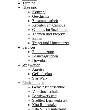
Termine
Über uns
Konzept
Geschichte
Zusammenarbeit
Arbeiten am Campus
Campus im Sozialraum
Themen und Projekte
Bauen
Träger und Unterstützer
Services
Raumnutzung
Besuchsgruppen
Downloads
Wegweiser
Anreise
Geländeplan
Star Walk
Einrichtungen
Gemeinschaftsschule
Volkshochschule
Berufswerkstatt
Stadtteil-Lernwerkstatt
Kita Rütlistraße
Kita Villa Kunterbunt