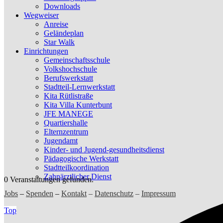
Downloads
Wegweiser
Anreise
Geländeplan
Star Walk
Einrichtungen
Gemeinschaftsschule
Volkshochschule
Berufswerkstatt
Stadtteil-Lernwerkstatt
Kita Rütlistraße
Kita Villa Kunterbunt
JFE MANEGE
Quartiershalle
Elternzentrum
Jugendamt
Kinder- und Jugend-gesundheitsdienst
Pädagogische Werkstatt
Stadtteilkoordination
Zahnärztlicher Dienst
0 Veranstaltungen gefunden.
Jobs
–
Spenden
–
Kontakt
–
Datenschutz
–
Impressum
Top