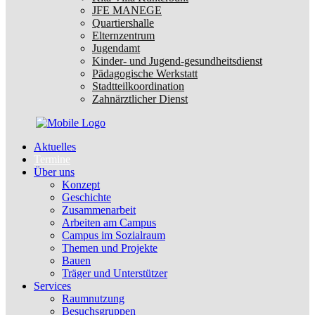
JFE MANEGE
Quartiershalle
Elternzentrum
Jugendamt
Kinder- und Jugend-gesundheitsdienst
Pädagogische Werkstatt
Stadtteilkoordination
Zahnärztlicher Dienst
Aktuelles
Termine
Über uns
Konzept
Geschichte
Zusammenarbeit
Arbeiten am Campus
Campus im Sozialraum
Themen und Projekte
Bauen
Träger und Unterstützer
Services
Raumnutzung
Besuchsgruppen