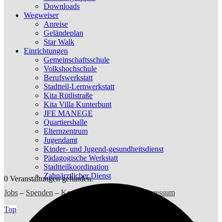
Downloads
Wegweiser
Anreise
Geländeplan
Star Walk
Einrichtungen
Gemeinschaftsschule
Volkshochschule
Berufswerkstatt
Stadtteil-Lernwerkstatt
Kita Rütlistraße
Kita Villa Kunterbunt
JFE MANEGE
Quartiershalle
Elternzentrum
Jugendamt
Kinder- und Jugend-gesundheitsdienst
Pädagogische Werkstatt
Stadtteilkoordination
Zahnärztlicher Dienst
0 Veranstaltungen gefunden.
Jobs
–
Spenden
–
Kontakt
–
Datenschutz
–
Impressum
Top