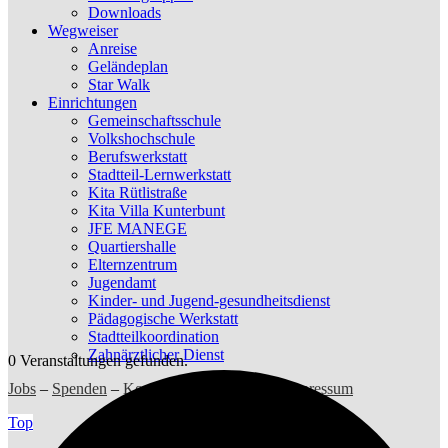
Downloads
Wegweiser
Anreise
Geländeplan
Star Walk
Einrichtungen
Gemeinschaftsschule
Volkshochschule
Berufswerkstatt
Stadtteil-Lernwerkstatt
Kita Rütlistraße
Kita Villa Kunterbunt
JFE MANEGE
Quartiershalle
Elternzentrum
Jugendamt
Kinder- und Jugend-gesundheitsdienst
Pädagogische Werkstatt
Stadtteilkoordination
Zahnärztlicher Dienst
0 Veranstaltungen gefunden.
Jobs
–
Spenden
–
Kontakt
–
Datenschutz
–
Impressum
Top