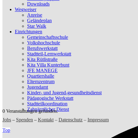
Downloads
Wegweiser
Anreise
Geländeplan
Star Walk
Einrichtungen
Gemeinschaftsschule
Volkshochschule
Berufswerkstatt
Stadtteil-Lernwerkstatt
Kita Rütlistraße
Kita Villa Kunterbunt
JFE MANEGE
Quartiershalle
Elternzentrum
Jugendamt
Kinder- und Jugend-gesundheitsdienst
Pädagogische Werkstatt
Stadtteilkoordination
Zahnärztlicher Dienst
0 Veranstaltungen gefunden.
Jobs
–
Spenden
–
Kontakt
–
Datenschutz
–
Impressum
Top