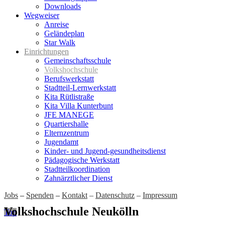
Downloads
Wegweiser
Anreise
Geländeplan
Star Walk
Einrichtungen
Gemeinschaftsschule
Volkshochschule
Berufswerkstatt
Stadtteil-Lernwerkstatt
Kita Rütlistraße
Kita Villa Kunterbunt
JFE MANEGE
Quartiershalle
Elternzentrum
Jugendamt
Kinder- und Jugend-gesundheitsdienst
Pädagogische Werkstatt
Stadtteilkoordination
Zahnärztlicher Dienst
Jobs
–
Spenden
–
Kontakt
–
Datenschutz
–
Impressum
Volkshochschule Neukölln
Top