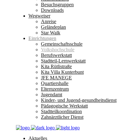
Besuchsgruppen
Downloads
Wegweiser
Anreise
Geländeplan
Star Walk
Einrichtungen
Gemeinschaftsschule
Volkshochschule
Berufswerkstatt
Stadtteil-Lernwerkstatt
Kita Rütlistraße
Kita Villa Kunterbunt
JFE MANEGE
Quartiershalle
Elternzentrum
Jugendamt
Kinder- und Jugend-gesundheitsdienst
Pädagogische Werkstatt
Stadtteilkoordination
Zahnärztlicher Dienst
Aktuelles