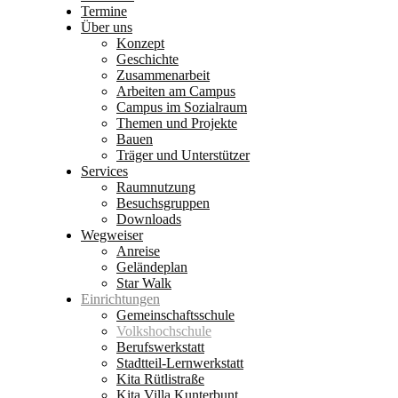
Termine
Über uns
Konzept
Geschichte
Zusammenarbeit
Arbeiten am Campus
Campus im Sozialraum
Themen und Projekte
Bauen
Träger und Unterstützer
Services
Raumnutzung
Besuchsgruppen
Downloads
Wegweiser
Anreise
Geländeplan
Star Walk
Einrichtungen
Gemeinschaftsschule
Volkshochschule
Berufswerkstatt
Stadtteil-Lernwerkstatt
Kita Rütlistraße
Kita Villa Kunterbunt