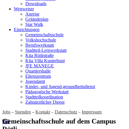
Downloads
Wegweiser
Anreise
Geländeplan
Star Walk
Einrichtungen
Gemeinschaftsschule
Volkshochschule
Berufswerkstatt
Stadtteil-Lernwerkstatt
Kita Rütlistraße
Kita Villa Kunterbunt
JFE MANEGE
Quartiershalle
Elternzentrum
Jugendamt
Kinder- und Jugend-gesundheitsdienst
Pädagogische Werkstatt
Stadtteilkoordination
Zahnärztlicher Dienst
Jobs
–
Spenden
–
Kontakt
–
Datenschutz
–
Impressum
Gemeinschaftsschule auf dem Campus
Top
Rütli