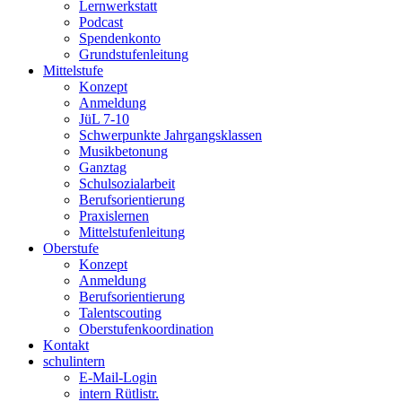
Lernwerkstatt
Podcast
Spendenkonto
Grundstufenleitung
Mittelstufe
Konzept
Anmeldung
JüL 7-10
Schwerpunkte Jahrgangsklassen
Musikbetonung
Ganztag
Schulsozialarbeit
Berufsorientierung
Praxislernen
Mittelstufenleitung
Oberstufe
Konzept
Anmeldung
Berufsorientierung
Talentscouting
Oberstufenkoordination
Kontakt
schulintern
E-Mail-Login
intern Rütlistr.