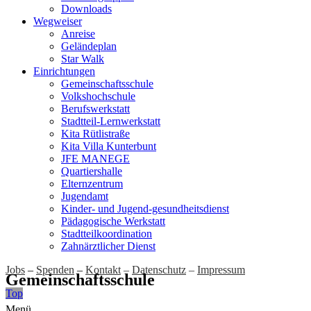
Downloads
Wegweiser
Anreise
Geländeplan
Star Walk
Einrichtungen
Gemeinschaftsschule
Volkshochschule
Berufswerkstatt
Stadtteil-Lernwerkstatt
Kita Rütlistraße
Kita Villa Kunterbunt
JFE MANEGE
Quartiershalle
Elternzentrum
Jugendamt
Kinder- und Jugend-gesundheitsdienst
Pädagogische Werkstatt
Stadtteilkoordination
Zahnärztlicher Dienst
Jobs
–
Spenden
–
Kontakt
–
Datenschutz
–
Impressum
Gemeinschaftsschule
Top
Menü